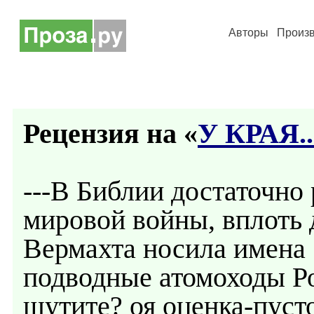
Авторы
Произ
Рецензия на «
У КРАЯ..
---В Библии достаточно
мировой войны, вплоть д
Вермахта носила имена 
подводные атомоходы Ро
шутите? оя оценка-пуст