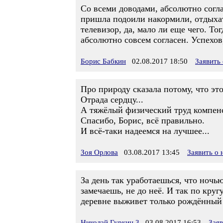
Со всеми доводами, абсолютно согла
пришла подоили накормили, отдыхать
телевизор, да, мало ли еще чего. То
абсолютно совсем согласен. Успехов
Борис Бабкин
02.08.2017 18:50
Заявить
Про природу сказала потому, что эт
Отрада сердцу...
А тяжёлый физический труд компенс
Спасибо, Борис, всё правильно.
И всё-таки надеемся на лучшее...
Зоя Орлова
03.08.2017 13:45
Заявить о
За день так уработаешься, что ноч
замечаешь, не до неё. И так по круг
деревне выживет только рождённый
Николай Гуркин 3
03.08.2017 16:53
Зая