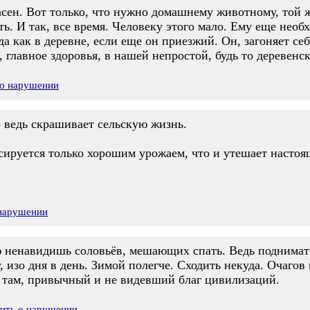
сен. Вот только, что нужно домашнему животному, той же
. И так, все время. Человеку этого мало. Ему еще необ
гда как в деревне, если еще он приезжий. Он, загоняет се
, главное здоровья, в нашей непростой, будь то деревенс
 о нарушении
о ведь скрашивает сельскую жизнь.
ируется только хорошим урожаем, что и утешает настоя
 нарушении
ью ненавидишь соловьёв, мешающих спать. Ведь поднимать
у, изо дня в день. Зимой полегче. Сходить некуда. Очагов
 там, привычный и не видевший благ цивилизаций.
вить о нарушении