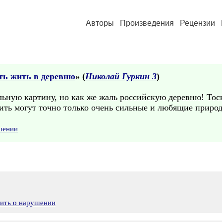
Авторы
Произведения
Рецензии
ть жить в деревню
» (
Николай Гуркин 3
)
ьную картину, но как же жаль российскую деревню! Тоск
жить могут точно только очень сильные и любящие приро
шении
вить о нарушении