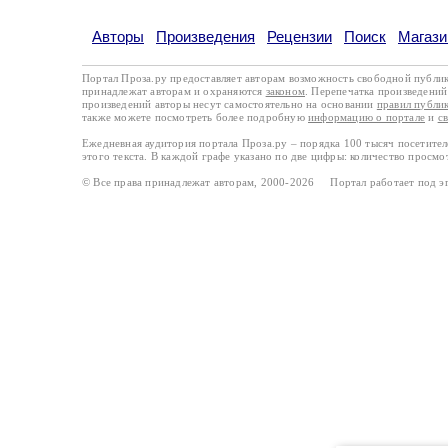
Авторы
Произведения
Рецензии
Поиск
Магази
Портал Проза.ру предоставляет авторам возможность свободной публи
принадлежат авторам и охраняются
законом
. Перепечатка произведений 
произведений авторы несут самостоятельно на основании
правил публи
также можете посмотреть более подробную
информацию о портале
и
с
Ежедневная аудитория портала Проза.ру – порядка 100 тысяч посетите
этого текста. В каждой графе указано по две цифры: количество просмо
© Все права принадлежат авторам, 2000-2026 Портал работает под 