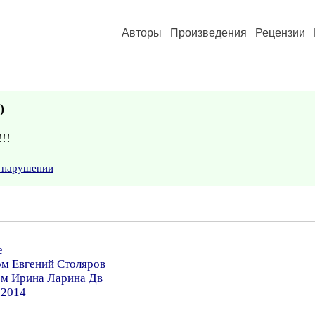
Авторы
Произведения
Рецензии
)
!!
о нарушении
е
ом Евгений Столяров
ом Ирина Ларина Дв
.2014