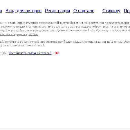
н
Вход для авторов
Регистрация
О портале
Стихи.ру
Пр
кации своих литературных произведений в сети Интернет на основании
пользовательско
возможна только с согласия его автора, к которому вы можете обратиться на его авторс
кации
и
российского законодательства
. Данные пользователей обрабатываются на основ
вязаться с администрацией
.
лей, которые в общей сумме просматривают более полумиллиона страниц по данным сче
тров и количество посетителей.
эгидой
Российского союза писателей
18+