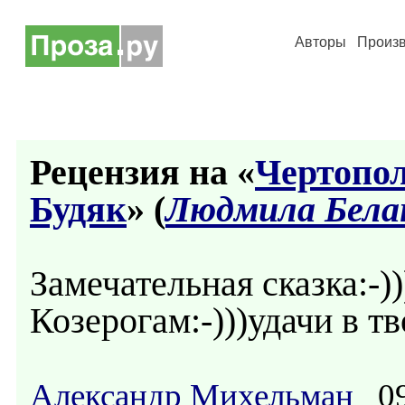
Авторы
Произ
Рецензия на «
Чертопол
Будяк
» (
Людмила Бела
Замечательная сказка:-)
Козерогам:-)))удачи в тв
Александр Михельман
09