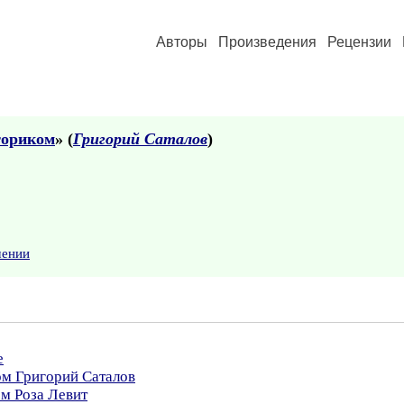
Авторы
Произведения
Рецензии
сториком
» (
Григорий Саталов
)
шении
е
ом Григорий Саталов
ом Роза Левит