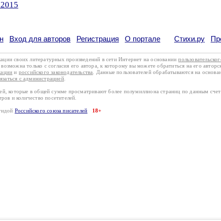
.2015
н
Вход для авторов
Регистрация
О портале
Стихи.ру
Пр
кации своих литературных произведений в сети Интернет на основании
пользовательско
возможна только с согласия его автора, к которому вы можете обратиться на его авторс
кации
и
российского законодательства
. Данные пользователей обрабатываются на основ
вязаться с администрацией
.
лей, которые в общей сумме просматривают более полумиллиона страниц по данным сче
тров и количество посетителей.
эгидой
Российского союза писателей
18+