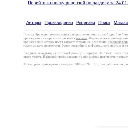
Перейти к списку рецензий по разделу за 24.01
Авторы
Произведения
Рецензии
Поиск
Магази
Портал Проза.ру предоставляет авторам возможность свободной публи
принадлежат авторам и охраняются
законом
. Перепечатка произведений 
произведений авторы несут самостоятельно на основании
правил публи
также можете посмотреть более подробную
информацию о портале
и
с
Ежедневная аудитория портала Проза.ру – порядка 100 тысяч посетите
этого текста. В каждой графе указано по две цифры: количество просмо
© Все права принадлежат авторам, 2000-2026 Портал работает под 