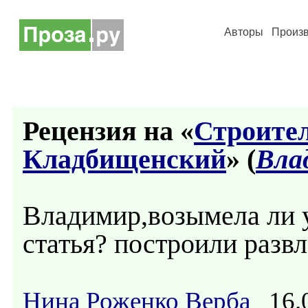
Авторы
Произ
Рецензия на «
Строите
Кладбищенский
» (
Вла
Владимир,возымела ли 
статья? построили разв
Нина Роженко Верба
16.0