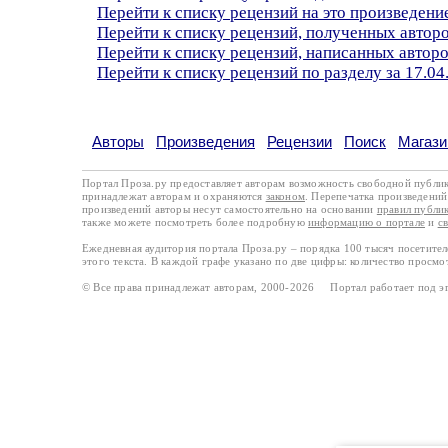
Перейти к списку рецензий на это произведени
Перейти к списку рецензий, полученных автор
Перейти к списку рецензий, написанных автор
Перейти к списку рецензий по разделу за 17.04
Авторы
Произведения
Рецензии
Поиск
Магази
Портал Проза.ру предоставляет авторам возможность свободной публи
принадлежат авторам и охраняются
законом
. Перепечатка произведений 
произведений авторы несут самостоятельно на основании
правил публи
также можете посмотреть более подробную
информацию о портале
и
с
Ежедневная аудитория портала Проза.ру – порядка 100 тысяч посетите
этого текста. В каждой графе указано по две цифры: количество просмо
© Все права принадлежат авторам, 2000-2026 Портал работает под 