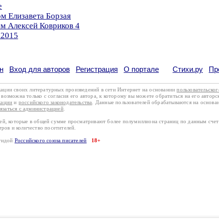
е
ом Елизавета Борзая
ом Алексей Ковриков 4
.2015
н
Вход для авторов
Регистрация
О портале
Стихи.ру
Пр
кации своих литературных произведений в сети Интернет на основании
пользовательско
возможна только с согласия его автора, к которому вы можете обратиться на его авторс
кации
и
российского законодательства
. Данные пользователей обрабатываются на основ
вязаться с администрацией
.
лей, которые в общей сумме просматривают более полумиллиона страниц по данным сче
тров и количество посетителей.
эгидой
Российского союза писателей
18+