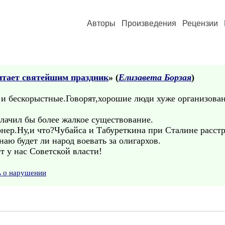
Авторы
Произведения
Рецензии
итает святейшим праздник
» (
Елизавета Борзая
)
и бескорыстные.Говорят,хорошие люди хуже организован
влачил бы более жалкое существование.
онер.Ну,и что?Чубайса и Табуреткина при Сталине расстре
аю будет ли народ воевать за олигархов.
т у нас Советской власти!
ь о нарушении