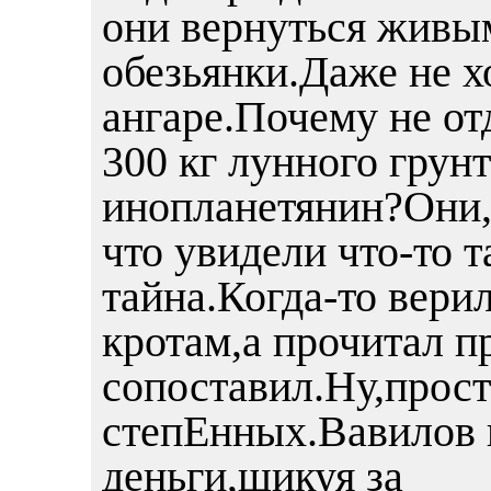
они вернуться живым
обезьянки.Даже не хо
ангаре.Почему не от
300 кг лунного грун
инопланетянин?Они,
что увидели что-то т
тайна.Когда-то вери
кротам,а прочитал п
сопоставил.Ну,прост
степЕнных.Вавилов 
деньги,шикуя за