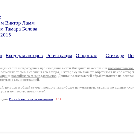
е
ром Виктор Ламм
ом Тамара Белова
.2015
н
Вход для авторов
Регистрация
О портале
Стихи.ру
Пр
кации своих литературных произведений в сети Интернет на основании
пользовательско
возможна только с согласия его автора, к которому вы можете обратиться на его авторс
кации
и
российского законодательства
. Данные пользователей обрабатываются на основ
вязаться с администрацией
.
лей, которые в общей сумме просматривают более полумиллиона страниц по данным сче
тров и количество посетителей.
эгидой
Российского союза писателей
18+