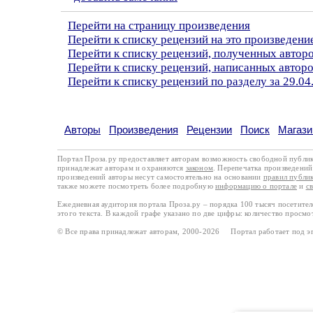
Перейти на страницу произведения
Перейти к списку рецензий на это произведени
Перейти к списку рецензий, полученных авто
Перейти к списку рецензий, написанных автор
Перейти к списку рецензий по разделу за 29.04
Авторы
Произведения
Рецензии
Поиск
Магази
Портал Проза.ру предоставляет авторам возможность свободной публи
принадлежат авторам и охраняются
законом
. Перепечатка произведений 
произведений авторы несут самостоятельно на основании
правил публи
также можете посмотреть более подробную
информацию о портале
и
с
Ежедневная аудитория портала Проза.ру – порядка 100 тысяч посетите
этого текста. В каждой графе указано по две цифры: количество просмо
© Все права принадлежат авторам, 2000-2026 Портал работает под 