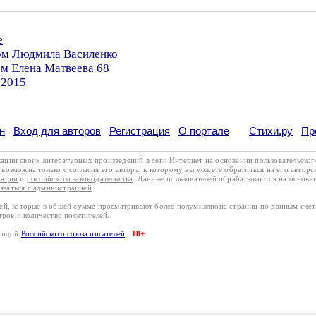
е
ром Людмила Василенко
ом Елена Матвеева 68
.2015
н
Вход для авторов
Регистрация
О портале
Стихи.ру
Пр
кации своих литературных произведений в сети Интернет на основании
пользовательско
возможна только с согласия его автора, к которому вы можете обратиться на его авторс
кации
и
российского законодательства
. Данные пользователей обрабатываются на основ
вязаться с администрацией
.
лей, которые в общей сумме просматривают более полумиллиона страниц по данным сче
тров и количество посетителей.
эгидой
Российского союза писателей
18+