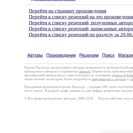
Перейти на страницу произведения
Перейти к списку рецензий на это произведени
Перейти к списку рецензий, полученных авто
Перейти к списку рецензий, написанных автор
Перейти к списку рецензий по разделу за 29.06
Авторы
Произведения
Рецензии
Поиск
Магази
Портал Проза.ру предоставляет авторам возможность свободной публи
принадлежат авторам и охраняются
законом
. Перепечатка произведений 
произведений авторы несут самостоятельно на основании
правил публи
также можете посмотреть более подробную
информацию о портале
и
с
Ежедневная аудитория портала Проза.ру – порядка 100 тысяч посетите
этого текста. В каждой графе указано по две цифры: количество просмо
© Все права принадлежат авторам, 2000-2026 Портал работает под 