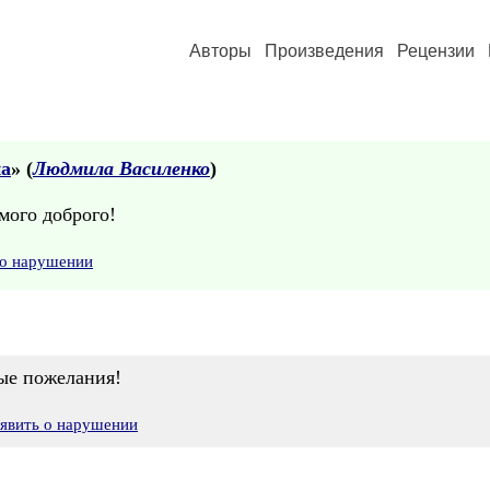
Авторы
Произведения
Рецензии
на
» (
Людмила Василенко
)
мого доброго!
 о нарушении
рые пожелания!
явить о нарушении