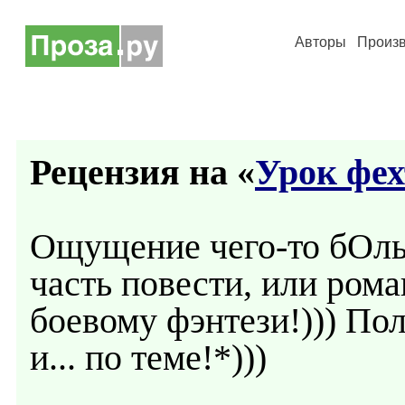
Авторы
Произ
Рецензия на «
Урок фе
Ощущение чего-то бОльш
часть повести, или роман
боевому фэнтези!))) По
и... по теме!*)))