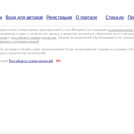
н
Вход для авторов
Регистрация
О портале
Стихи.ру
Пр
кации своих литературных произведений в сети Интернет на основании
пользовательско
возможна только с согласия его автора, к которому вы можете обратиться на его авторс
кации
и
российского законодательства
. Данные пользователей обрабатываются на основ
вязаться с администрацией
.
лей, которые в общей сумме просматривают более полумиллиона страниц по данным сче
тров и количество посетителей.
эгидой
Российского союза писателей
18+