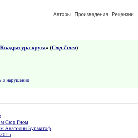
Авторы
Произведения
Рецензии
 Квадратура круга
» (
Сюр Гном
)
ь о нарушении
е
ром Сюр Гном
ром Анатолий Бурматоф
.2015