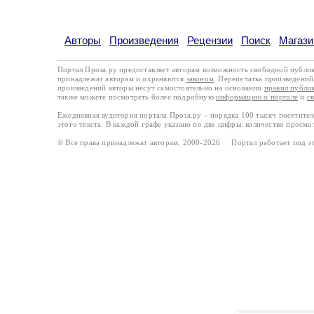
Авторы
Произведения
Рецензии
Поиск
Магази
Портал Проза.ру предоставляет авторам возможность свободной публи
принадлежат авторам и охраняются
законом
. Перепечатка произведений 
произведений авторы несут самостоятельно на основании
правил публи
также можете посмотреть более подробную
информацию о портале
и
с
Ежедневная аудитория портала Проза.ру – порядка 100 тысяч посетите
этого текста. В каждой графе указано по две цифры: количество просмо
© Все права принадлежат авторам, 2000-2026 Портал работает под 