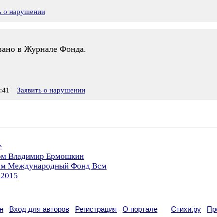
ь о нарушении
овано в Журнале Фонда.
:41
Заявить о нарушении
е
ром Владимир Ермошкин
ором Международный Фонд Всм
.2015
н
Вход для авторов
Регистрация
О портале
Стихи.ру
Пр