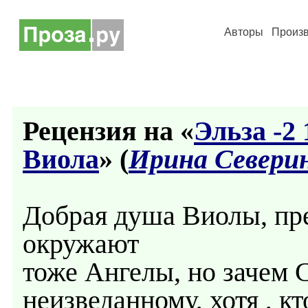
Авторы
Произ
Рецензия на «
Эльза -2
Виола
» (
Ирина Севери
Добрая душа Виолы, пре
окружают
тоже Ангелы, но зачем 
неизведанному, хотя , кт