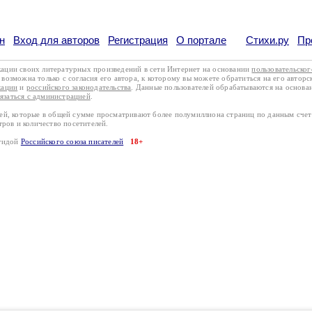
н
Вход для авторов
Регистрация
О портале
Стихи.ру
Пр
кации своих литературных произведений в сети Интернет на основании
пользовательско
возможна только с согласия его автора, к которому вы можете обратиться на его авторс
кации
и
российского законодательства
. Данные пользователей обрабатываются на основ
вязаться с администрацией
.
лей, которые в общей сумме просматривают более полумиллиона страниц по данным сче
тров и количество посетителей.
эгидой
Российского союза писателей
18+