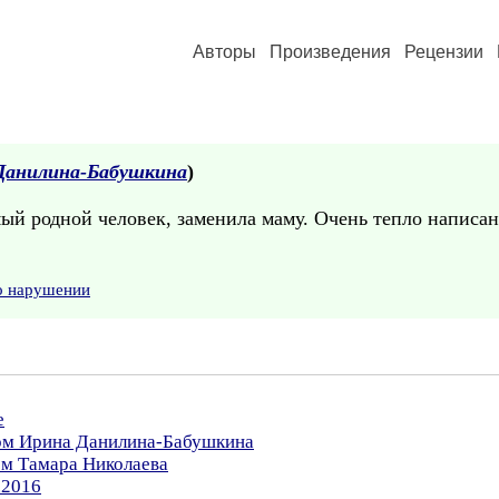
Авторы
Произведения
Рецензии
Данилина-Бабушкина
)
мый родной человек, заменила маму. Очень тепло написан
о нарушении
е
ром Ирина Данилина-Бабушкина
ом Тамара Николаева
.2016