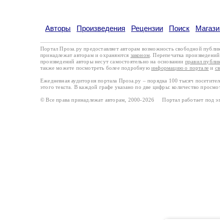
Авторы
Произведения
Рецензии
Поиск
Магази
Портал Проза.ру предоставляет авторам возможность свободной публи
принадлежат авторам и охраняются
законом
. Перепечатка произведений 
произведений авторы несут самостоятельно на основании
правил публи
также можете посмотреть более подробную
информацию о портале
и
с
Ежедневная аудитория портала Проза.ру – порядка 100 тысяч посетите
этого текста. В каждой графе указано по две цифры: количество просмо
© Все права принадлежат авторам, 2000-2026 Портал работает под 