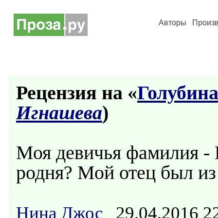
Авторы
Произ
Рецензия на «
Голубин
Игнашева
)
Моя девичья фамилия -
родня? Мой отец был и
Нина Джос
29.04.2016 