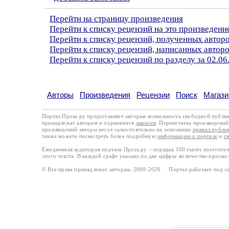
Перейти на страницу произведения
Перейти к списку рецензий на это произведени
Перейти к списку рецензий, полученных автор
Перейти к списку рецензий, написанных авто
Перейти к списку рецензий по разделу за 02.06
Авторы
Произведения
Рецензии
Поиск
Магази
Портал Проза.ру предоставляет авторам возможность свободной публи
принадлежат авторам и охраняются
законом
. Перепечатка произведений 
произведений авторы несут самостоятельно на основании
правил публи
также можете посмотреть более подробную
информацию о портале
и
с
Ежедневная аудитория портала Проза.ру – порядка 100 тысяч посетите
этого текста. В каждой графе указано по две цифры: количество просмо
© Все права принадлежат авторам, 2000-2026 Портал работает под 