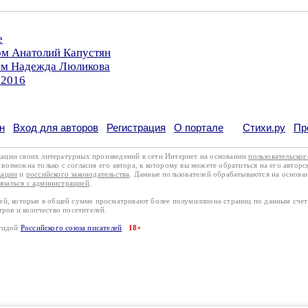
е
ом Анатолий Капустян
ром Надежда Люликова
.2016
н
Вход для авторов
Регистрация
О портале
Стихи.ру
Пр
кации своих литературных произведений в сети Интернет на основании
пользовательско
возможна только с согласия его автора, к которому вы можете обратиться на его авторс
кации
и
российского законодательства
. Данные пользователей обрабатываются на основ
вязаться с администрацией
.
лей, которые в общей сумме просматривают более полумиллиона страниц по данным сче
тров и количество посетителей.
эгидой
Российского союза писателей
18+