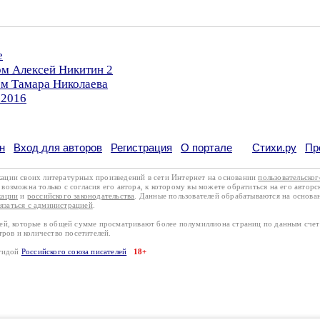
е
ом Алексей Никитин 2
ом Тамара Николаева
.2016
н
Вход для авторов
Регистрация
О портале
Стихи.ру
Пр
кации своих литературных произведений в сети Интернет на основании
пользовательско
возможна только с согласия его автора, к которому вы можете обратиться на его авторс
кации
и
российского законодательства
. Данные пользователей обрабатываются на основ
вязаться с администрацией
.
лей, которые в общей сумме просматривают более полумиллиона страниц по данным сче
тров и количество посетителей.
эгидой
Российского союза писателей
18+