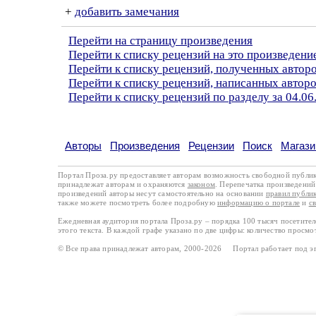
+
добавить замечания
Перейти на страницу произведения
Перейти к списку рецензий на это произведени
Перейти к списку рецензий, полученных автор
Перейти к списку рецензий, написанных автор
Перейти к списку рецензий по разделу за 04.06
Авторы
Произведения
Рецензии
Поиск
Магази
Портал Проза.ру предоставляет авторам возможность свободной публи
принадлежат авторам и охраняются
законом
. Перепечатка произведений 
произведений авторы несут самостоятельно на основании
правил публи
также можете посмотреть более подробную
информацию о портале
и
с
Ежедневная аудитория портала Проза.ру – порядка 100 тысяч посетите
этого текста. В каждой графе указано по две цифры: количество просмо
© Все права принадлежат авторам, 2000-2026 Портал работает под 