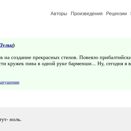
Авторы
Произведения
Рецензии
Шульц
)
ов на создание прекрасных стихов. Повеяло прибалтийс
ти кружек пива в одной руке барменши... Ну, сегодня я 
нарушении
тут- ноль.