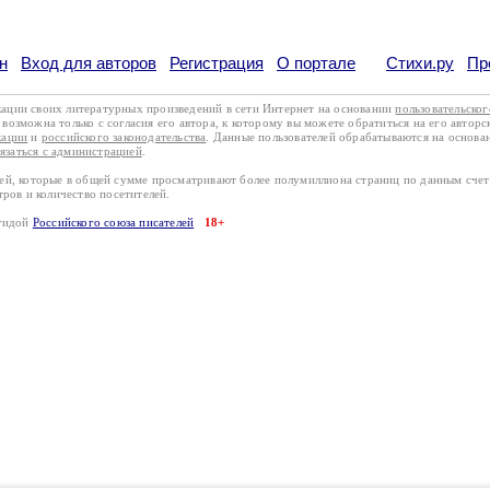
н
Вход для авторов
Регистрация
О портале
Стихи.ру
Пр
кации своих литературных произведений в сети Интернет на основании
пользовательско
возможна только с согласия его автора, к которому вы можете обратиться на его авторс
кации
и
российского законодательства
. Данные пользователей обрабатываются на основ
вязаться с администрацией
.
лей, которые в общей сумме просматривают более полумиллиона страниц по данным сче
тров и количество посетителей.
эгидой
Российского союза писателей
18+