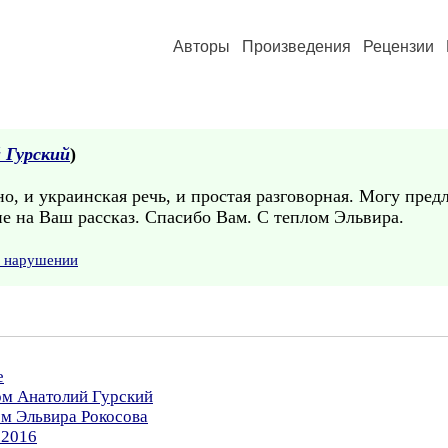
Авторы
Произведения
Рецензии
 Гурский
)
о, и украинская речь, и простая разговорная. Могу пре
е на Ваш рассказ. Спасибо Вам. С теплом Эльвира.
о нарушении
е
ом Анатолий Гурский
ом Эльвира Рокосова
.2016