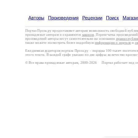
Авторы
Произведения
Рецензии
Поиск
Магази
Портал Проза.ру предоставляет авторам возможность свободной публи
принадлежат авторам и охраняются
законом
. Перепечатка произведений 
произведений авторы несут самостоятельно на основании
правил публи
также можете посмотреть более подробную
информацию о портале
и
с
Ежедневная аудитория портала Проза.ру – порядка 100 тысяч посетите
этого текста. В каждой графе указано по две цифры: количество просмо
© Все права принадлежат авторам, 2000-2026 Портал работает под 