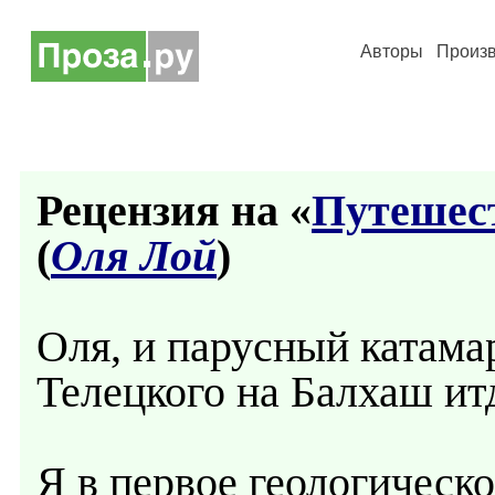
Авторы
Произ
Рецензия на «
Путешест
(
Оля Лой
)
Оля, и парусный катамар
Телецкого на Балхаш ит
Я в первое геологическо