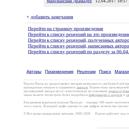
Марсианский Драмадер
12.04.2017 18:57
+
добавить замечания
Перейти на страницу произведения
Перейти к списку рецензий на это произведени
Перейти к списку рецензий, полученных авто
Перейти к списку рецензий, написанных автор
Перейти к списку рецензий по разделу за 06.04
Авторы
Произведения
Рецензии
Поиск
Магази
Портал Проза.ру предоставляет авторам возможность свободной публи
принадлежат авторам и охраняются
законом
. Перепечатка произведений 
произведений авторы несут самостоятельно на основании
правил публи
также можете посмотреть более подробную
информацию о портале
и
с
Ежедневная аудитория портала Проза.ру – порядка 100 тысяч посетите
этого текста. В каждой графе указано по две цифры: количество просмо
© Все права принадлежат авторам, 2000-2026 Портал работает под 