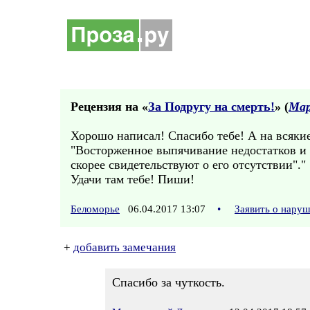
Рецензия на «
За Подругу на смерть!
» (
Мар
Хорошо написал! Спасибо тебе! А на всяки
"Восторженное выпячивание недостатков и 
скорее свидетельствуют о его отсутствии"."
Удачи там тебе! Пиши!
Беломорье
06.04.2017 13:07
•
Заявить о нару
+
добавить замечания
Спасибо за чуткость.