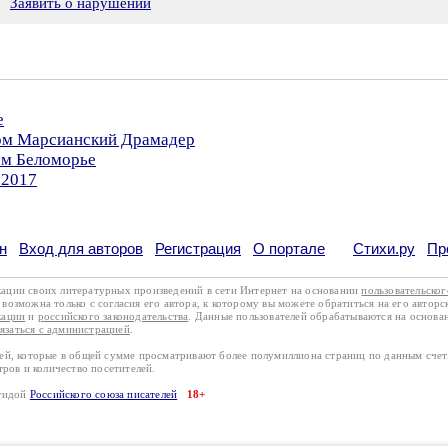
Заявить о нарушении
е
ром Марсианский Драмадер
ом Беломорье
.2017
н
Вход для авторов
Регистрация
О портале
Стихи.ру
Пр
кации своих литературных произведений в сети Интернет на основании
пользовательско
возможна только с согласия его автора, к которому вы можете обратиться на его авторс
кации
и
российского законодательства
. Данные пользователей обрабатываются на основ
вязаться с администрацией
.
лей, которые в общей сумме просматривают более полумиллиона страниц по данным сче
тров и количество посетителей.
эгидой
Российского союза писателей
18+