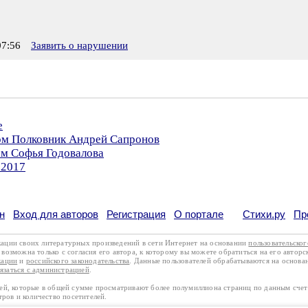
7:56
Заявить о нарушении
е
ром Полковник Андрей Сапронов
ом Софья Годовалова
.2017
н
Вход для авторов
Регистрация
О портале
Стихи.ру
Пр
кации своих литературных произведений в сети Интернет на основании
пользовательско
возможна только с согласия его автора, к которому вы можете обратиться на его авторс
кации
и
российского законодательства
. Данные пользователей обрабатываются на основ
вязаться с администрацией
.
лей, которые в общей сумме просматривают более полумиллиона страниц по данным сче
тров и количество посетителей.