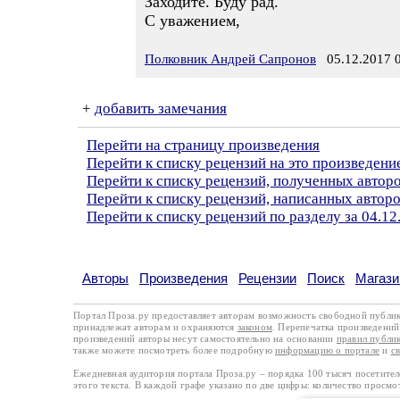
Заходите. Буду рад.
С уважением,
Полковник Андрей Сапронов
05.12.2017 0
+
добавить замечания
Перейти на страницу произведения
Перейти к списку рецензий на это произведени
Перейти к списку рецензий, полученных авто
Перейти к списку рецензий, написанных автор
Перейти к списку рецензий по разделу за 04.12
Авторы
Произведения
Рецензии
Поиск
Магази
Портал Проза.ру предоставляет авторам возможность свободной публи
принадлежат авторам и охраняются
законом
. Перепечатка произведений 
произведений авторы несут самостоятельно на основании
правил публи
также можете посмотреть более подробную
информацию о портале
и
с
Ежедневная аудитория портала Проза.ру – порядка 100 тысяч посетите
этого текста. В каждой графе указано по две цифры: количество просмо