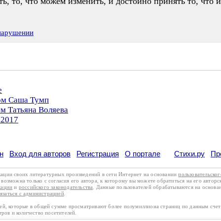
ть, то, что можем изменить, и достойно принять то, что 
 нарушении
е
ром Саша Тумп
ом Татьяна Воляева
.2017
н
Вход для авторов
Регистрация
О портале
Стихи.ру
Пр
кации своих литературных произведений в сети Интернет на основании
пользовательско
возможна только с согласия его автора, к которому вы можете обратиться на его авторс
кации
и
российского законодательства
. Данные пользователей обрабатываются на основ
вязаться с администрацией
.
лей, которые в общей сумме просматривают более полумиллиона страниц по данным сче
тров и количество посетителей.