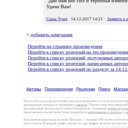
"Дай нам Бог сил и терпенья измени
Удачи Вам!
Саша Тумп
14.12.2017 14:21
Заявить о
+
добавить замечания
Перейти на страницу произведения
Перейти к списку рецензий на это произведени
Перейти к списку рецензий, полученных авто
Перейти к списку рецензий, написанных автор
Перейти к списку рецензий по разделу за 14.12
Авторы
Произведения
Рецензии
Поиск
Магази
Портал Проза.ру предоставляет авторам возможность свободной публи
принадлежат авторам и охраняются
законом
. Перепечатка произведений 
произведений авторы несут самостоятельно на основании
правил публи
также можете посмотреть более подробную
информацию о портале
и
с
Ежедневная аудитория портала Проза.ру – порядка 100 тысяч посетите
этого текста. В каждой графе указано по две цифры: количество просмо