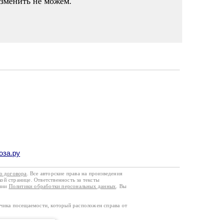
изменить не можем."
оза.ру
го договора
. Все авторские права на произведения
кой странице. Ответственность за тексты
ании
Политики обработки персональных данных
. Вы
тчика посещаемости, который расположен справа от