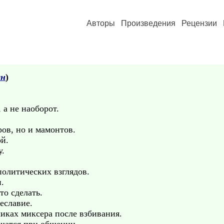
Авторы
Произведения
Рецензии
ян
)
 а не наоборот.
ров, но и мамонтов.
ой.
у.
олитических взглядов.
н.
то сделать.
еславие.
чиках миксера после взбивания.