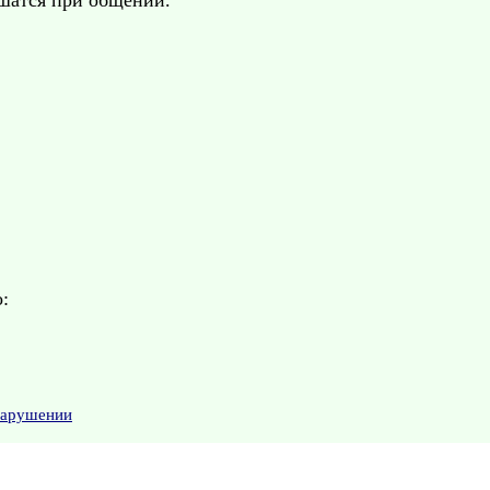
ушатся при общении.
:
нарушении