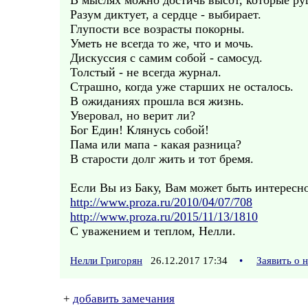
В мыслях можно достичь высот, которые р
Разум диктует, а сердце - выбирает.
Глупости все возрасты покорны.
Уметь не всегда то же, что и мочь.
Дискуссия с самим собой - самосуд.
Толстый - не всегда журнал.
Страшно, когда уже старших не осталось.
В ожиданиях прошла вся жизнь.
Уверовал, но верит ли?
Бог Един! Клянусь собой!
Пама или мапа - какая разница?
В старости долг жить и тот бремя.
Если Вы из Баку, Вам может быть интересно
http://www.proza.ru/2010/04/07/708
http://www.proza.ru/2015/11/13/1810
С уважением и теплом, Нелли.
Нелли Григорян
26.12.2017 17:34
•
Заявить о 
+
добавить замечания