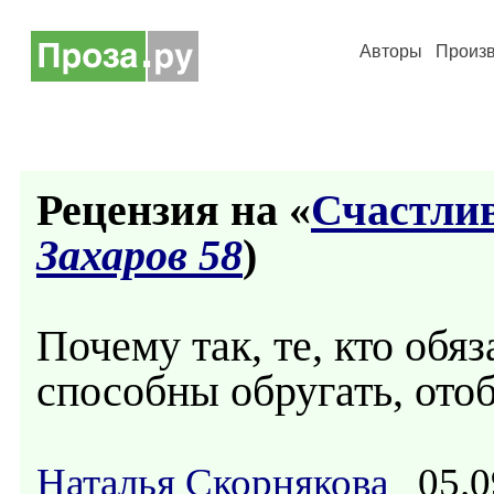
Авторы
Произ
Рецензия на «
Счастли
Захаров 58
)
Почему так, те, кто обя
способны обругать, отоб
Наталья Скорнякова
05.0