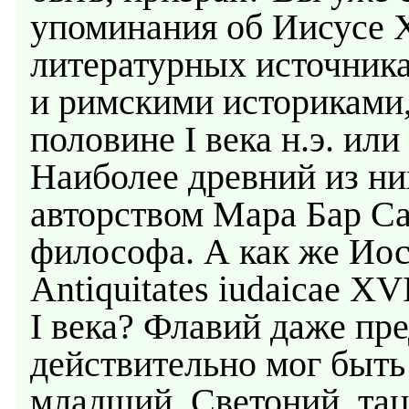
упоминания об Иисусе 
литературных источник
и римскими историками
половине I века н.э. или
Наиболее древний из них 
авторством Мара Бар Са
философа. А как же Ио
Antiquitates iudaicae XV
I века? Флавий даже пре
действительно мог быть
младший, Светоний, та