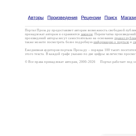
Авторы
Произведения
Рецензии
Поиск
Магази
Портал Проза.ру предоставляет авторам возможность свободной публи
принадлежат авторам и охраняются
законом
. Перепечатка произведений 
произведений авторы несут самостоятельно на основании
правил публи
также можете посмотреть более подробную
информацию о портале
и
с
Ежедневная аудитория портала Проза.ру – порядка 100 тысяч посетите
этого текста. В каждой графе указано по две цифры: количество просмо
© Все права принадлежат авторам, 2000-2026 Портал работает под 