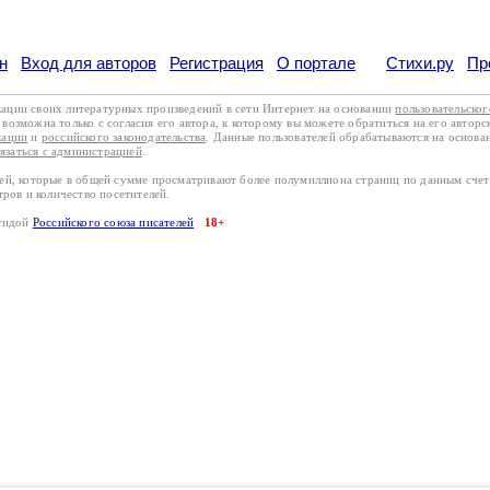
н
Вход для авторов
Регистрация
О портале
Стихи.ру
Пр
кации своих литературных произведений в сети Интернет на основании
пользовательско
возможна только с согласия его автора, к которому вы можете обратиться на его авторс
кации
и
российского законодательства
. Данные пользователей обрабатываются на основ
вязаться с администрацией
.
лей, которые в общей сумме просматривают более полумиллиона страниц по данным сче
тров и количество посетителей.
эгидой
Российского союза писателей
18+