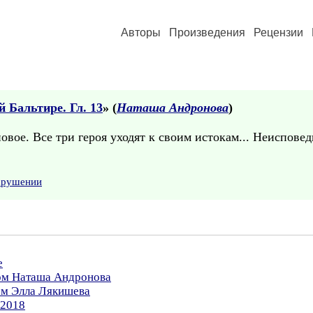
Авторы
Произведения
Рецензии
 Бальтире. Гл. 13
» (
Наташа Андронова
)
новое. Все три героя уходят к своим истокам... Неиспов
нарушении
е
ром Наташа Андронова
ом Элла Лякишева
.2018