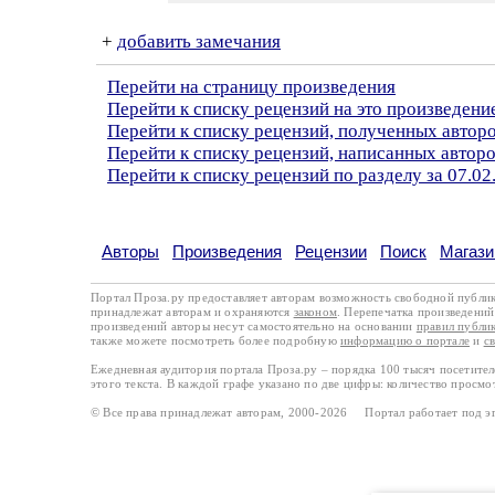
+
добавить замечания
Перейти на страницу произведения
Перейти к списку рецензий на это произведени
Перейти к списку рецензий, полученных автор
Перейти к списку рецензий, написанных авто
Перейти к списку рецензий по разделу за 07.02
Авторы
Произведения
Рецензии
Поиск
Магази
Портал Проза.ру предоставляет авторам возможность свободной публи
принадлежат авторам и охраняются
законом
. Перепечатка произведений 
произведений авторы несут самостоятельно на основании
правил публи
также можете посмотреть более подробную
информацию о портале
и
с
Ежедневная аудитория портала Проза.ру – порядка 100 тысяч посетите
этого текста. В каждой графе указано по две цифры: количество просмо
© Все права принадлежат авторам, 2000-2026 Портал работает под 