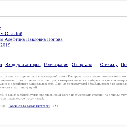
е
ом Оля Лой
ром Алефтина Павловна Попова
.2019
н
Вход для авторов
Регистрация
О портале
Стихи.ру
Пр
кации своих литературных произведений в сети Интернет на основании
пользовательско
возможна только с согласия его автора, к которому вы можете обратиться на его авторс
кации
и
российского законодательства
. Данные пользователей обрабатываются на основ
вязаться с администрацией
.
лей, которые в общей сумме просматривают более полумиллиона страниц по данным сче
тров и количество посетителей.
эгидой
Российского союза писателей
18+