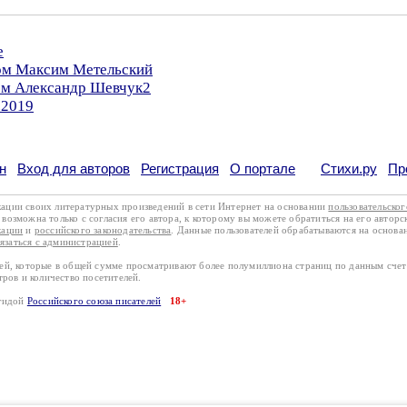
е
ром Максим Метельский
ром Александр Шевчук2
.2019
н
Вход для авторов
Регистрация
О портале
Стихи.ру
Пр
кации своих литературных произведений в сети Интернет на основании
пользовательско
возможна только с согласия его автора, к которому вы можете обратиться на его авторс
кации
и
российского законодательства
. Данные пользователей обрабатываются на основ
вязаться с администрацией
.
лей, которые в общей сумме просматривают более полумиллиона страниц по данным сче
тров и количество посетителей.
эгидой
Российского союза писателей
18+