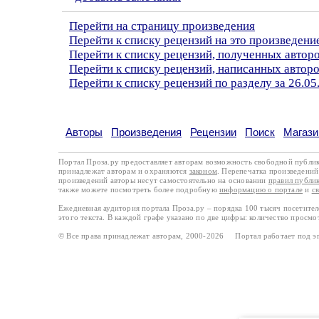
Перейти на страницу произведения
Перейти к списку рецензий на это произведени
Перейти к списку рецензий, полученных авто
Перейти к списку рецензий, написанных авто
Перейти к списку рецензий по разделу за 26.05
Авторы
Произведения
Рецензии
Поиск
Магази
Портал Проза.ру предоставляет авторам возможность свободной публи
принадлежат авторам и охраняются
законом
. Перепечатка произведений 
произведений авторы несут самостоятельно на основании
правил публи
также можете посмотреть более подробную
информацию о портале
и
с
Ежедневная аудитория портала Проза.ру – порядка 100 тысяч посетите
этого текста. В каждой графе указано по две цифры: количество просмо
© Все права принадлежат авторам, 2000-2026 Портал работает под 