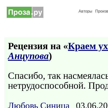
Авторы
Произ
Рецензия на «
Краем ух
Анцупова
)
Спасибо, так насмеялась
нетрудоспособной. Прод
Любовь Синица
03.06.20