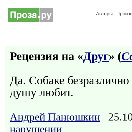
Авторы
Произ
Рецензия на «
Друг
» (
С
Да. Собаке безразлично 
душу любит.
Андрей Панюшкин
25.10
нарушении