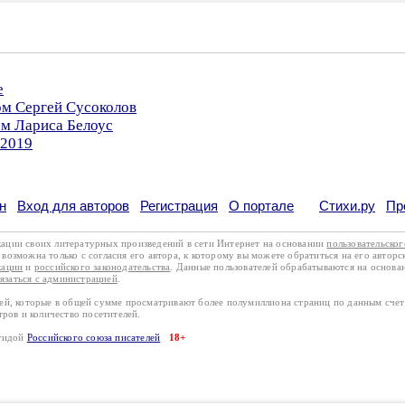
е
ом Сергей Сусоколов
ом Лариса Белоус
.2019
н
Вход для авторов
Регистрация
О портале
Стихи.ру
Пр
кации своих литературных произведений в сети Интернет на основании
пользовательско
возможна только с согласия его автора, к которому вы можете обратиться на его авторс
кации
и
российского законодательства
. Данные пользователей обрабатываются на основ
вязаться с администрацией
.
лей, которые в общей сумме просматривают более полумиллиона страниц по данным сче
тров и количество посетителей.
эгидой
Российского союза писателей
18+