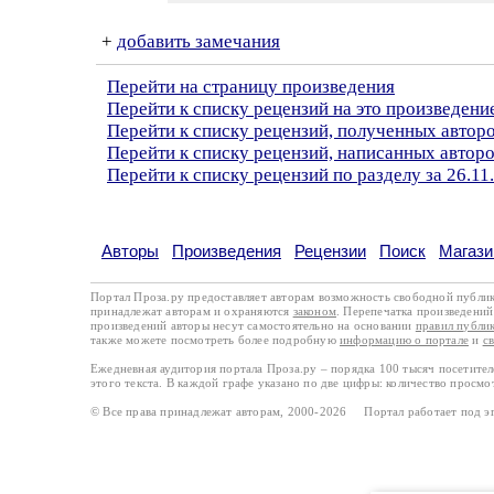
+
добавить замечания
Перейти на страницу произведения
Перейти к списку рецензий на это произведени
Перейти к списку рецензий, полученных автор
Перейти к списку рецензий, написанных автор
Перейти к списку рецензий по разделу за 26.11
Авторы
Произведения
Рецензии
Поиск
Магази
Портал Проза.ру предоставляет авторам возможность свободной публи
принадлежат авторам и охраняются
законом
. Перепечатка произведений 
произведений авторы несут самостоятельно на основании
правил публи
также можете посмотреть более подробную
информацию о портале
и
с
Ежедневная аудитория портала Проза.ру – порядка 100 тысяч посетите
этого текста. В каждой графе указано по две цифры: количество просмо
© Все права принадлежат авторам, 2000-2026 Портал работает под 