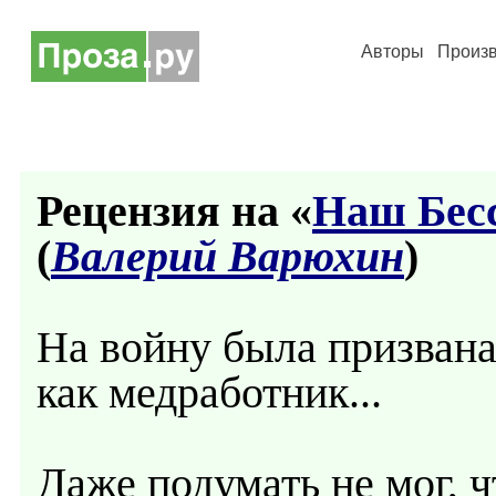
Авторы
Произ
Рецензия на «
Наш Бес
(
Валерий Варюхин
)
На войну была призвана 
как медработник...
Даже подумать не мог, ч