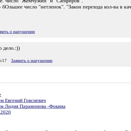
.е. число "Жемчужин" и "Сапфиров".
 бОльшее число "нетленок". "Закон перехода кол-ва в кач
явить о нарушении
дело.:))
:17
Заявить о нарушении
е
ом Евгений Говсиевич
ром Лидия Парамонова -Фокина
.2020