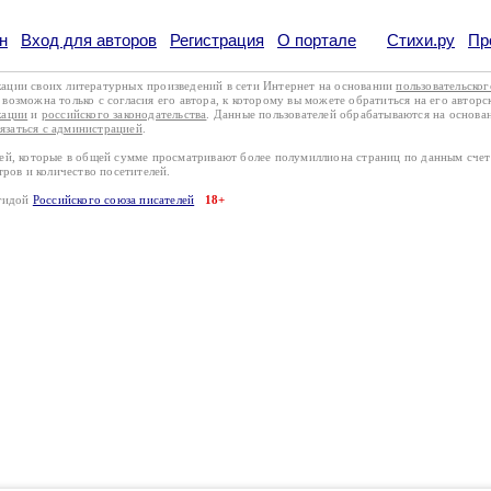
н
Вход для авторов
Регистрация
О портале
Стихи.ру
Пр
кации своих литературных произведений в сети Интернет на основании
пользовательско
возможна только с согласия его автора, к которому вы можете обратиться на его авторс
кации
и
российского законодательства
. Данные пользователей обрабатываются на основ
вязаться с администрацией
.
лей, которые в общей сумме просматривают более полумиллиона страниц по данным сче
тров и количество посетителей.
эгидой
Российского союза писателей
18+