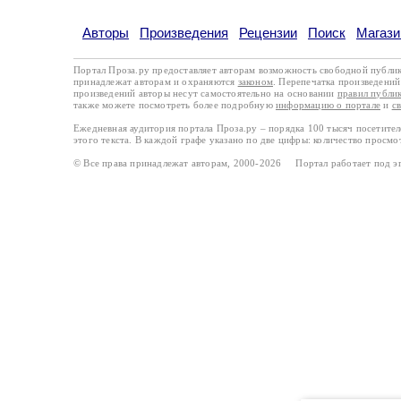
Авторы
Произведения
Рецензии
Поиск
Магази
Портал Проза.ру предоставляет авторам возможность свободной публи
принадлежат авторам и охраняются
законом
. Перепечатка произведений 
произведений авторы несут самостоятельно на основании
правил публи
также можете посмотреть более подробную
информацию о портале
и
с
Ежедневная аудитория портала Проза.ру – порядка 100 тысяч посетите
этого текста. В каждой графе указано по две цифры: количество просмо
© Все права принадлежат авторам, 2000-2026 Портал работает под 