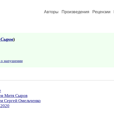
Авторы
Произведения
Рецензии
Сыров
)
 о нарушении
е
ром Митя Сыров
ом Сергей Омельченко
.2020