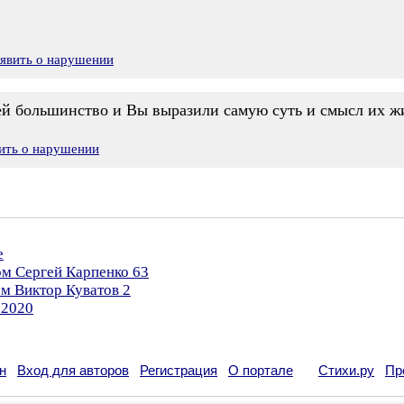
явить о нарушении
ей большинство и Вы выразили самую суть и смысл их ж
ить о нарушении
е
ом Сергей Карпенко 63
ом Виктор Куватов 2
.2020
н
Вход для авторов
Регистрация
О портале
Стихи.ру
Пр