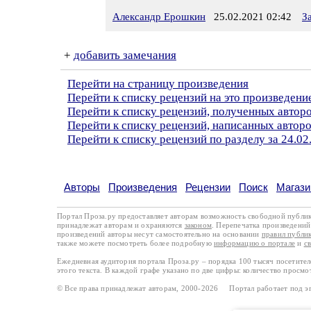
Александр Ерошкин
25.02.2021 02:42
З
+
добавить замечания
Перейти на страницу произведения
Перейти к списку рецензий на это произведени
Перейти к списку рецензий, полученных авто
Перейти к списку рецензий, написанных автор
Перейти к списку рецензий по разделу за 24.02
Авторы
Произведения
Рецензии
Поиск
Магази
Портал Проза.ру предоставляет авторам возможность свободной публи
принадлежат авторам и охраняются
законом
. Перепечатка произведений 
произведений авторы несут самостоятельно на основании
правил публи
также можете посмотреть более подробную
информацию о портале
и
с
Ежедневная аудитория портала Проза.ру – порядка 100 тысяч посетите
этого текста. В каждой графе указано по две цифры: количество просмо
© Все права принадлежат авторам, 2000-2026 Портал работает под 