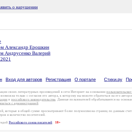
аявить о нарушении
е
ром Александр Ерошкин
ом Андрусенко Валерий
.2021
н
Вход для авторов
Регистрация
О портале
Стихи.ру
Пр
кации своих литературных произведений в сети Интернет на основании
пользовательско
возможна только с согласия его автора, к которому вы можете обратиться на его авторс
кации
и
российского законодательства
. Данные пользователей обрабатываются на основ
вязаться с администрацией
.
лей, которые в общей сумме просматривают более полумиллиона страниц по данным сче
тров и количество посетителей.
эгидой
Российского союза писателей
18+