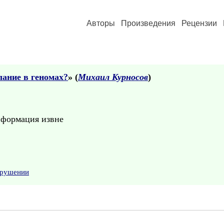
Авторы
Произведения
Рецензии
лание в геномах?
» (
Михаил Курносов
)
нформация извне
арушении