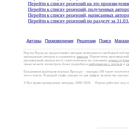
Перейти к списку рецензий на это произведени
Перейти к списку рецензий, полученных авто
Перейти к списку рецензий, написанных авто
Перейти к списку рецензий по разделу за 31.03
Авторы
Произведения
Рецензии
Поиск
Магази
Портал Проза.ру предоставляет авторам возможность свободной публи
принадлежат авторам и охраняются
законом
. Перепечатка произведений 
произведений авторы несут самостоятельно на основании
правил публи
также можете посмотреть более подробную
информацию о портале
и
с
Ежедневная аудитория портала Проза.ру – порядка 100 тысяч посетите
этого текста. В каждой графе указано по две цифры: количество просмо
© Все права принадлежат авторам, 2000-2026 Портал работает под 