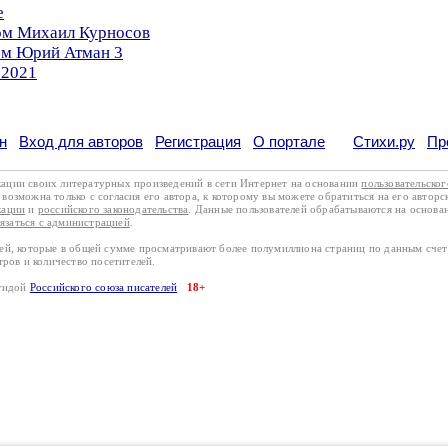
е
ром Михаил Курносов
ром Юрий Атман 3
.2021
н
Вход для авторов
Регистрация
О портале
Стихи.ру
Пр
кации своих литературных произведений в сети Интернет на основании
пользовательско
возможна только с согласия его автора, к которому вы можете обратиться на его авторс
кации
и
российского законодательства
. Данные пользователей обрабатываются на основ
вязаться с администрацией
.
лей, которые в общей сумме просматривают более полумиллиона страниц по данным сче
тров и количество посетителей.
эгидой
Российского союза писателей
18+