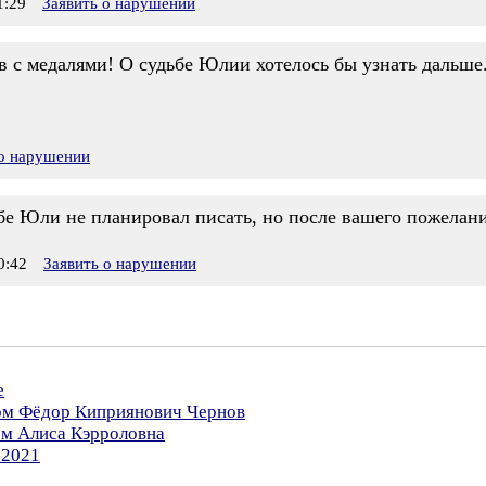
1:29
Заявить о нарушении
в с медалями! О судьбе Юлии хотелось бы узнать дальше
 о нарушении
бе Юли не планировал писать, но после вашего пожелания
0:42
Заявить о нарушении
е
ром Фёдор Киприянович Чернов
ом Алиса Кэрроловна
.2021