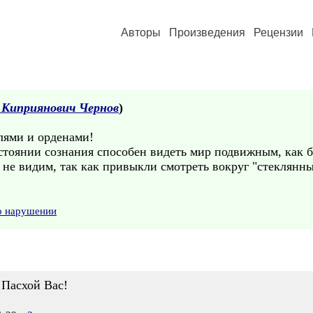
Авторы
Произведения
Рецензии
 Киприянович Чернов
)
лями и орденами!
остоянии сознания способен видеть мир подвижным, как б
х не видим, так как привыкли смотреть вокруг "стеклян
о нарушении
 Пасхой Вас!