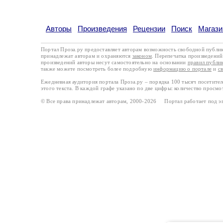
Авторы
Произведения
Рецензии
Поиск
Магази
Портал Проза.ру предоставляет авторам возможность свободной публи
принадлежат авторам и охраняются
законом
. Перепечатка произведений 
произведений авторы несут самостоятельно на основании
правил публи
также можете посмотреть более подробную
информацию о портале
и
с
Ежедневная аудитория портала Проза.ру – порядка 100 тысяч посетите
этого текста. В каждой графе указано по две цифры: количество просмо
© Все права принадлежат авторам, 2000-2026 Портал работает под 