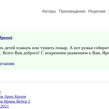
Авторы
Произведения
Рецензии
Кроон
)
ть детей плавать или тушить пожар. А вот ружья собират
ь. Всего Вам доброго! С искренним уважением к Вам, Ир
арушении
е
ром Арно Кроон
ом Ирина Вебер 2
.2021