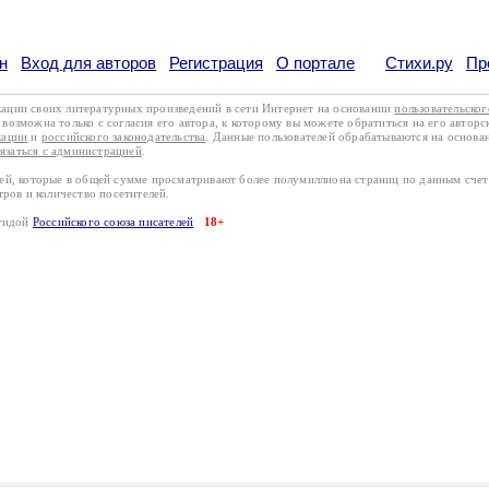
н
Вход для авторов
Регистрация
О портале
Стихи.ру
Пр
кации своих литературных произведений в сети Интернет на основании
пользовательско
возможна только с согласия его автора, к которому вы можете обратиться на его авторс
кации
и
российского законодательства
. Данные пользователей обрабатываются на основ
вязаться с администрацией
.
лей, которые в общей сумме просматривают более полумиллиона страниц по данным сче
тров и количество посетителей.
эгидой
Российского союза писателей
18+