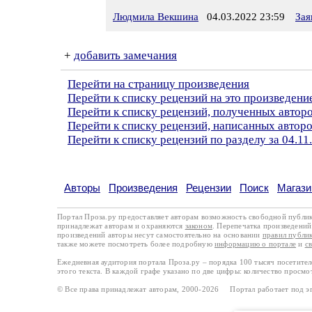
Людмила Векшина
04.03.2022 23:59
Зая
+
добавить замечания
Перейти на страницу произведения
Перейти к списку рецензий на это произведени
Перейти к списку рецензий, полученных авто
Перейти к списку рецензий, написанных авто
Перейти к списку рецензий по разделу за 04.11
Авторы
Произведения
Рецензии
Поиск
Магази
Портал Проза.ру предоставляет авторам возможность свободной публи
принадлежат авторам и охраняются
законом
. Перепечатка произведений 
произведений авторы несут самостоятельно на основании
правил публи
также можете посмотреть более подробную
информацию о портале
и
с
Ежедневная аудитория портала Проза.ру – порядка 100 тысяч посетите
этого текста. В каждой графе указано по две цифры: количество просмо
© Все права принадлежат авторам, 2000-2026 Портал работает под 