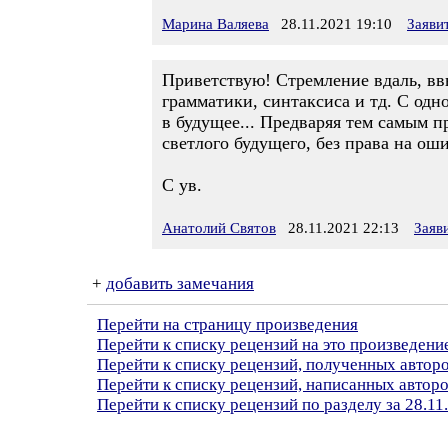
Марина Валяева
28.11.2021 19:10
Заяви
Приветствую! Стремление вдаль, ввы
грамматики, синтаксиса и тд. С одн
в будущее... Предваряя тем самым п
светлого будущего, без права на оши
С ув.
Анатолий Святов
28.11.2021 22:13
Заяв
+
добавить замечания
Перейти на страницу произведения
Перейти к списку рецензий на это произведени
Перейти к списку рецензий, полученных автор
Перейти к списку рецензий, написанных автор
Перейти к списку рецензий по разделу за 28.11