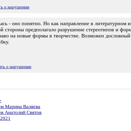
ть о нарушении
сь - оно понятно. Но как направление в литературном и
ой стороны предполагало разрушение стереотипов и форм 
раво на новые формы в творчестве. Возможен дословный 
бку.
ить о нарушении
е
ом Марина Валяева
ом Анатолий Святов
.2021