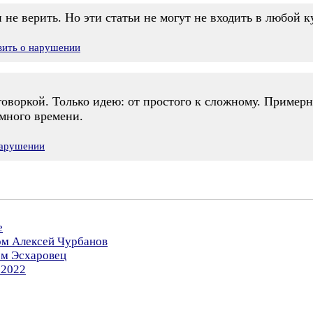
 не верить. Но эти статьи не могут не входить в любой 
вить о нарушении
говоркой. Только идею: от простого к сложному. Пример
 много времени.
нарушении
е
ом Алексей Чурбанов
ом Эсхаровец
.2022