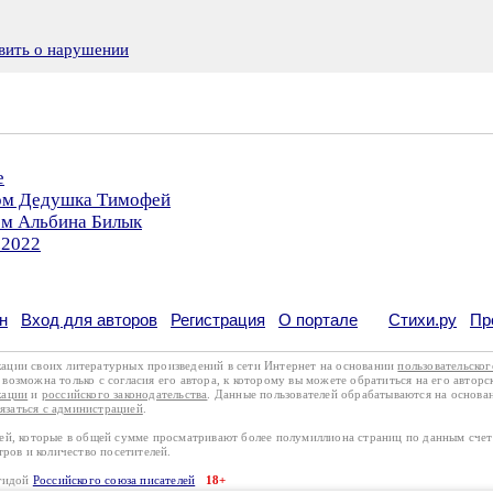
вить о нарушении
е
ром Дедушка Тимофей
ом Альбина Билык
.2022
н
Вход для авторов
Регистрация
О портале
Стихи.ру
Пр
кации своих литературных произведений в сети Интернет на основании
пользовательско
возможна только с согласия его автора, к которому вы можете обратиться на его авторс
кации
и
российского законодательства
. Данные пользователей обрабатываются на основ
вязаться с администрацией
.
лей, которые в общей сумме просматривают более полумиллиона страниц по данным сче
тров и количество посетителей.
эгидой
Российского союза писателей
18+