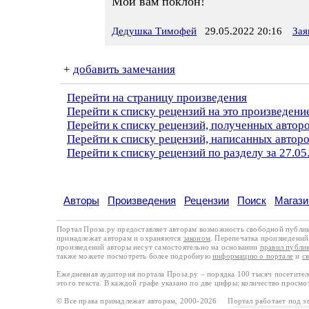
Мой вам поклон!
Дедушка Тимофей
29.05.2022 20:16
Зая
+
добавить замечания
Перейти на страницу произведения
Перейти к списку рецензий на это произведени
Перейти к списку рецензий, полученных авто
Перейти к списку рецензий, написанных автор
Перейти к списку рецензий по разделу за 27.05
Авторы
Произведения
Рецензии
Поиск
Магази
Портал Проза.ру предоставляет авторам возможность свободной публи
принадлежат авторам и охраняются
законом
. Перепечатка произведений 
произведений авторы несут самостоятельно на основании
правил публи
также можете посмотреть более подробную
информацию о портале
и
с
Ежедневная аудитория портала Проза.ру – порядка 100 тысяч посетите
этого текста. В каждой графе указано по две цифры: количество просмо
© Все права принадлежат авторам, 2000-2026 Портал работает под 