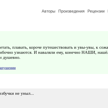
Авторы
Произведения
Рецензии
летать, плавать, короче путешествовать и увы-увы, к сож
шибочно узнаются. И наваляли ему, конечно НАШИ, нашёл
и душевно.
нарушении
взбучки не уныл...