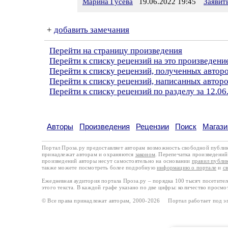
Марина Гусева
19.06.2022 19:45
Заявит
+
добавить замечания
Перейти на страницу произведения
Перейти к списку рецензий на это произведени
Перейти к списку рецензий, полученных автор
Перейти к списку рецензий, написанных автор
Перейти к списку рецензий по разделу за 12.06
Авторы
Произведения
Рецензии
Поиск
Магази
Портал Проза.ру предоставляет авторам возможность свободной публи
принадлежат авторам и охраняются
законом
. Перепечатка произведений 
произведений авторы несут самостоятельно на основании
правил публи
также можете посмотреть более подробную
информацию о портале
и
с
Ежедневная аудитория портала Проза.ру – порядка 100 тысяч посетите
этого текста. В каждой графе указано по две цифры: количество просмо
© Все права принадлежат авторам, 2000-2026 Портал работает под 