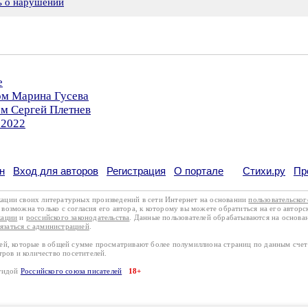
ь о нарушении
е
ом Марина Гусева
ом Сергей Плетнев
.2022
н
Вход для авторов
Регистрация
О портале
Стихи.ру
Пр
кации своих литературных произведений в сети Интернет на основании
пользовательско
возможна только с согласия его автора, к которому вы можете обратиться на его авторс
кации
и
российского законодательства
. Данные пользователей обрабатываются на основ
вязаться с администрацией
.
лей, которые в общей сумме просматривают более полумиллиона страниц по данным сче
тров и количество посетителей.
эгидой
Российского союза писателей
18+