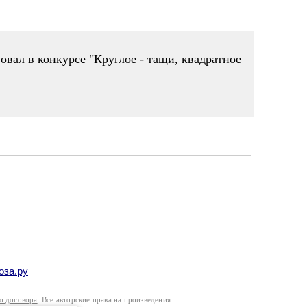
твовал в конкурсе "Круглое - тащи, квадратное
оза.ру
го договора
. Все авторские права на произведения