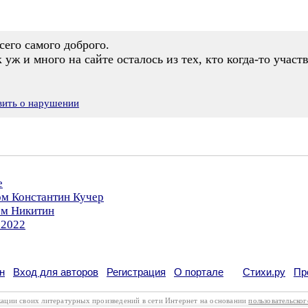
сего самого доброго.
к уж и много на сайте осталось из тех, кто когда-то учас
вить о нарушении
е
ом Константин Кучер
ом Никитин
.2022
н
Вход для авторов
Регистрация
О портале
Стихи.ру
Пр
кации своих литературных произведений в сети Интернет на основании
пользовательско