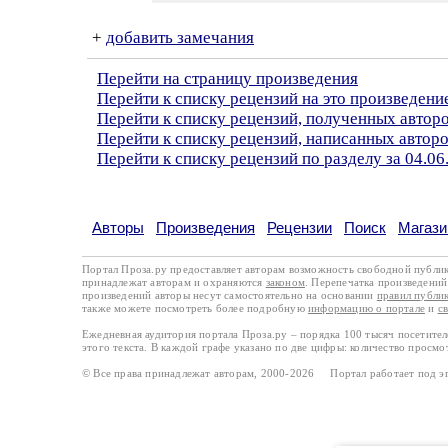
+
добавить замечания
Перейти на страницу произведения
Перейти к списку рецензий на это произведени
Перейти к списку рецензий, полученных автор
Перейти к списку рецензий, написанных автор
Перейти к списку рецензий по разделу за 04.06
Авторы
Произведения
Рецензии
Поиск
Магази
Портал Проза.ру предоставляет авторам возможность свободной публи
принадлежат авторам и охраняются
законом
. Перепечатка произведений 
произведений авторы несут самостоятельно на основании
правил публи
также можете посмотреть более подробную
информацию о портале
и
с
Ежедневная аудитория портала Проза.ру – порядка 100 тысяч посетите
этого текста. В каждой графе указано по две цифры: количество просмо
© Все права принадлежат авторам, 2000-2026 Портал работает под 