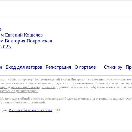
е
ом Евгений Кошелев
ом Виктория Покровская
.2023
н
Вход для авторов
Регистрация
О портале
Стихи.ру
Пр
кации своих литературных произведений в сети Интернет на основании
пользовательско
возможна только с согласия его автора, к которому вы можете обратиться на его авторс
кации
и
российского законодательства
. Данные пользователей обрабатываются на основ
вязаться с администрацией
.
лей, которые в общей сумме просматривают более полумиллиона страниц по данным сче
тров и количество посетителей.
эгидой
Российского союза писателей
18+