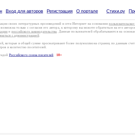
н
Вход для авторов
Регистрация
О портале
Стихи.ру
Пр
кации своих литературных произведений в сети Интернет на основании
пользовательско
возможна только с согласия его автора, к которому вы можете обратиться на его авторс
кации
и
российского законодательства
. Данные пользователей обрабатываются на основ
вязаться с администрацией
.
лей, которые в общей сумме просматривают более полумиллиона страниц по данным сче
тров и количество посетителей.
эгидой
Российского союза писателей
18+