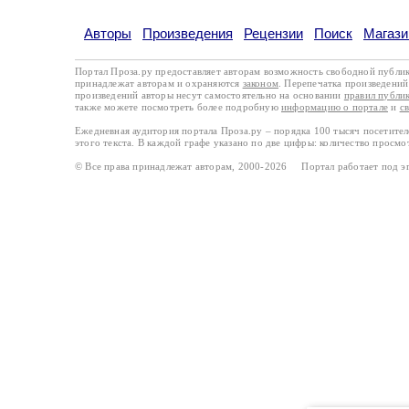
Авторы
Произведения
Рецензии
Поиск
Магази
Портал Проза.ру предоставляет авторам возможность свободной публи
принадлежат авторам и охраняются
законом
. Перепечатка произведений 
произведений авторы несут самостоятельно на основании
правил публи
также можете посмотреть более подробную
информацию о портале
и
с
Ежедневная аудитория портала Проза.ру – порядка 100 тысяч посетите
этого текста. В каждой графе указано по две цифры: количество просмо
© Все права принадлежат авторам, 2000-2026 Портал работает под 