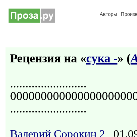
Авторы
Произ
Рецензия на «
сука -
» (
А
.........................
00000000000000000000
.........................
Валерий Сорокин 2
01.09